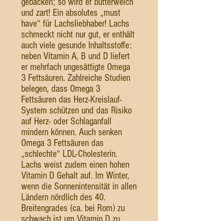
gebacken; so wird er butterweich
und zart! Ein absolutes „must
have“ für Lachsliebhaber! Lachs
schmeckt nicht nur gut, er enthält
auch viele gesunde Inhaltsstoffe:
neben Vitamin A, B und D liefert
er mehrfach ungesättigte Omega
3 Fettsäuren. Zahlreiche Studien
belegen, dass Omega 3
Fettsäuren das Herz-Kreislauf-
System schützen und das Risiko
auf Herz- oder Schlaganfall
mindern können. Auch senken
Omega 3 Fettsäuren das
„schlechte“ LDL-Cholesterin.
Lachs weist zudem einen hohen
Vitamin D Gehalt auf. Im Winter,
wenn die Sonnenintensität in allen
Ländern nördlich des 40.
Breitengrades (ca. bei Rom) zu
schwach ist um Vitamin D zu