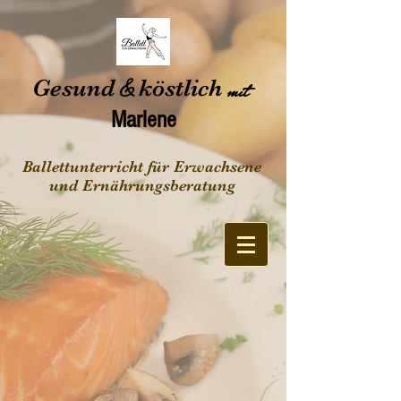
Gesund
&
köstlich
mit
Marlene
Ballettunterricht für Erwachsene
und Ernährungsberatung