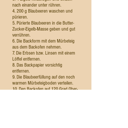
nach einander unter rühren.
4. 200 g Blaubeeren waschen und
pürieren.
5. Pürierte Blaubeeren in die Butter-
Zucker-Eigelb-Masse geben und gut
verrühren.
6. Die Backform mit dem Mürbeteig
aus dem Backofen nehmen.
7. Die Erbsen bzw. Linsen mit einem
Löffel entfernen.
8. Das Backpapier vorsichtig
entfernen.
9. Die Blaubeerfüllung auf den noch
warmen Mürbeteigboden verteilen.
10. Den Backofen auf 120 Grad Ober-
und Unterhitze reduzieren.
11. Die Blaubeer Tarte mittig in den
Backofen geben und 50 Minuten
backen.
12. Weitere 5 Minuten bei 180 Grad
backen.