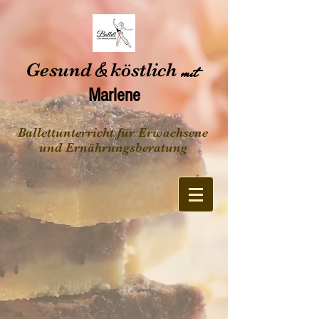
Gesund
&
köstlich
mit
Marlene
Ballettunterricht für Erwachsene
und Ernährungsberatung