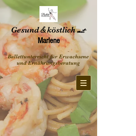
Gesund
&
köstlich
mit
Marlene
Ballettunterricht für Erwachsene
und Ernährungsberatung