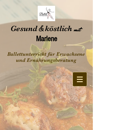
Gesund
&
köstlich
mit
Marlene
Ballettunterricht für Erwachsene
und Ernährungsberatung