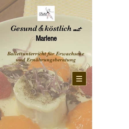
Gesund
&
köstlich
mit
Marlene
Ballettunterricht für Erwachsene
und Ernährungsberatung