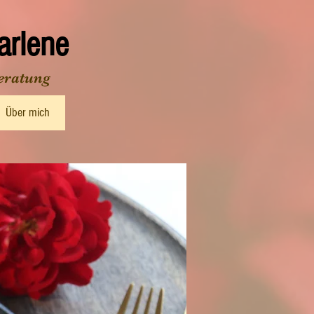
rlene
eratung
Über mich