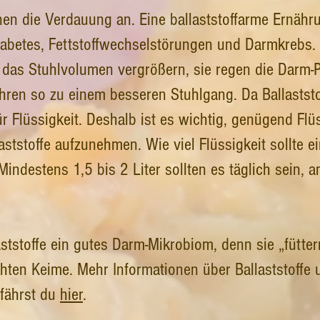
inen die Verdauung an. Eine ballaststoffarme Ernähr
iabetes, Fettstoffwechselstörungen und Darmkrebs. B
das Stuhlvolumen vergrößern, sie regen die Darm-Per
ren so zu einem besseren Stuhlgang. Da Ballaststo
ür Flüssigkeit. Deshalb ist es wichtig, genügend Flüs
ststoffe aufzunehmen. Wie viel Flüssigkeit sollte 
ndestens 1,5 bis 2 Liter sollten es täglich sein, 
ststoffe ein gutes Darm-Mikrobiom, denn sie „fütte
ten Keime. Mehr Informationen über Ballaststoffe un
rfährst du
hier
.