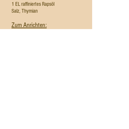
1 EL raffiniertes Rapsöl
Salz, Thymian
Zum Anrichten:
Pecorino Sardo od
er Pecorino
Romano oder Parmesan am Stü
ck
Essbare Blüten wie Kapu
ziner Blüten,
frische Kresse oder Rukola
Schwarzer Pfeffer aus der Mühle
Außerdem:
eine große antihaft beschichtete
Pfanne mit Deckel
Zubereitung: