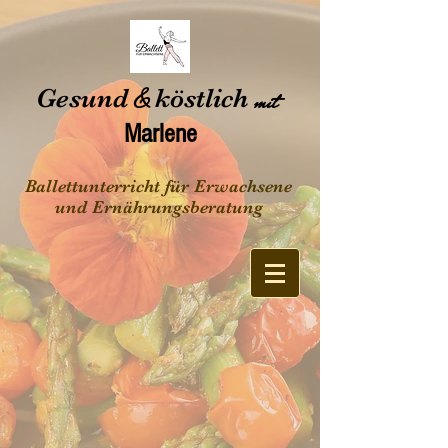
Gesund
&
köstlich
mit
Marlene
Ballettunterricht für Erwachsene
und Ernährungsberatung