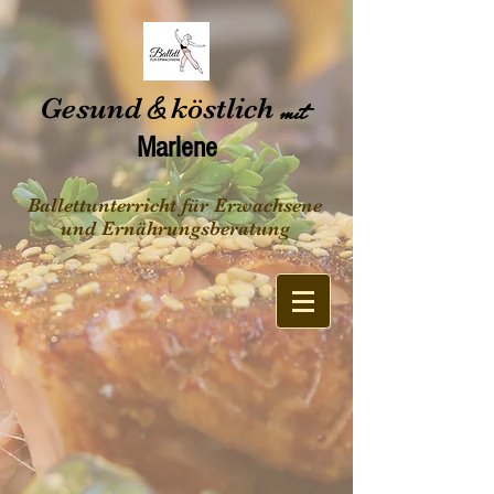
Gesund
&
köstlich
mit
Marlene
Ballettunterricht für Erwachsene
und Ernährungsberatung