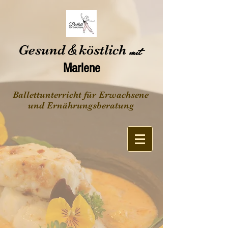
Gesund
&
köstlich
mit
Marlene
Ballettunterricht für Erwachsene
und Ernährungsberatung