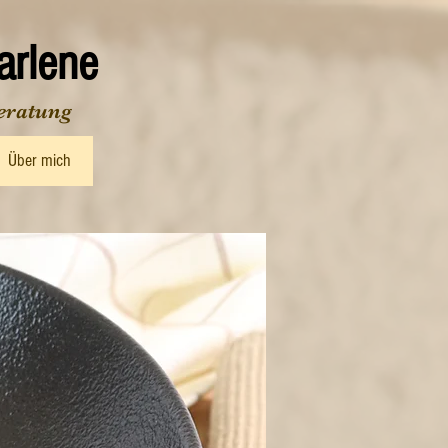
rlene
eratung
Über mich