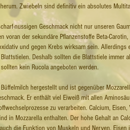
erum. Zwiebeln sind definitiv ein absolutes Multita
 scharf-nussigen Geschmack nicht nur unseren Gaume
llen voran der sekundäre Pflanzenstoffe Beta-Carotin
xidativ und gegen Krebs wirksam sein. Allerdings e
Blattstielen. Deshalb sollten die Blattstiele immer
 sollten kein Rucola angeboten werden.
 Büffelmilch hergestellt und ist gegenüber Mozzarel
eschmack. Er enthält viel Eiweiß mit allen Aminosäur
offwechselprozesse zu verarbeiten. Calcium, Eisen,
nd in Mozzarella enthalten. Der hohe Gehalt an Cal
uch die Funktion von Muskeln und Nerven. Eisen is