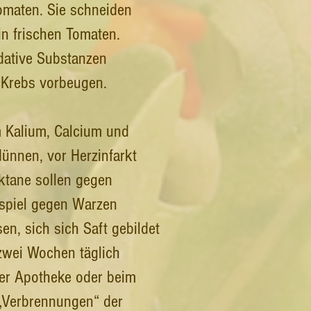
omaten. Sie schneiden
in frischen Tomaten.
idative Substanzen
 Krebs vorbeugen.
m Kalium, Calcium und
ünnen, vor Herzinfarkt
ktane sollen gegen
ispiel gegen Warzen
en, sich sich Saft gebildet
 zwei Wochen täglich
der Apotheke oder beim
 „Verbrennungen“ der