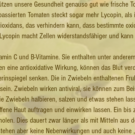
ützen unsere Gesundheit genauso gut wie frische T
passierten Tomaten steckt sogar mehr Lycopin, als 
ntioxidans, das verhindern kann, dass bestimmte ox
 Lycopin macht Zellen widerstandsfähiger und kann
tamin C und B-Vitamine. Sie enthalten unter andere
 eine antioxidative Wirkung, können das Blut verd
rinspiegel senken. Die in Zwiebeln enthaltenen Fru
 sein. Zwiebeln wirken antiviral, sie können zum Be
e Zwiebeln halbieren, salzen und etwas stehen lass
offene Haut auftragen und einwirken lassen. Ein bis
olen. Dies dauert zwar länger als mit Mitteln aus 
tstehen aber keine Nebenwirkungen und auch keine