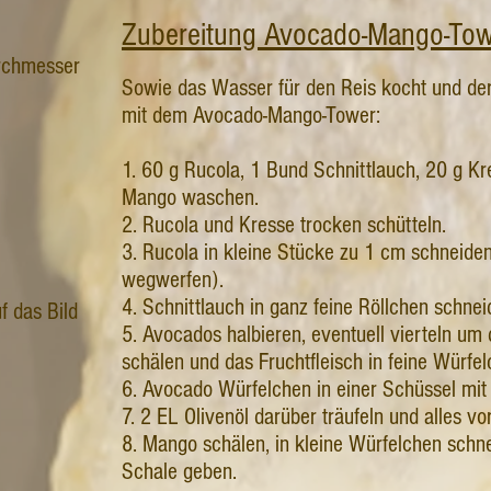
Zubereitung Avocado-Mango-Tow
urchmesser
Sowie das Wasser für den Reis kocht und der
mit dem Avocado-Mango-Tower:
1. 60 g Rucola, 1 Bund Schnittlauch, 20 g K
Mango waschen.
2. Rucola und Kresse trocken schütteln.
3. Rucola in kleine Stücke zu 1 cm schneide
wegwerfen).
4. Schnittlauch in ganz feine Röllchen schnei
f das Bild
5. Avocados halbieren, eventuell vierteln um
schälen und das Fruchtfleisch in feine Würfe
6. Avocado Würfelchen in einer Schüssel mit 
7. 2 EL Olivenöl darüber träufeln und alles v
8. Mango schälen, in kleine Würfelchen schne
Schale geben.