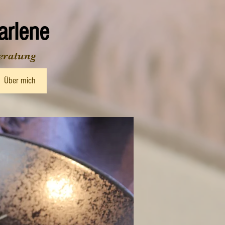
rlene
eratung
Über mich