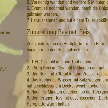
5. Vorsichtig wenden und weitere 5 Minuten b
6. Eventuell nochmal wenden, damit die Chip
gebraten werden.
7. Herausnehmen und auf einem Teller abkühl
Zubereitung Basmati Reis:
ierten
Zeitgleich, wenn die Herdplatte für die Parme
beginnt man den Reis aufzustellen:
1. 1 EL Olivenöl in einen Topf geben.
2. 250 g Reis im Olivenöl 5 Minuten auf guter 
 Mer)
3. Den Reis mit 700 ml kaltem Wasser ablös
4. Das kochende Wasser mit Salz würzen und
l
mit geschlossenem Deckel weich kochen.
5. Nach 15 Minuten checken, ob der Reis zus
6. Den fertigen Reis mit geschlossenem Decke
Herdplatte warm halten.