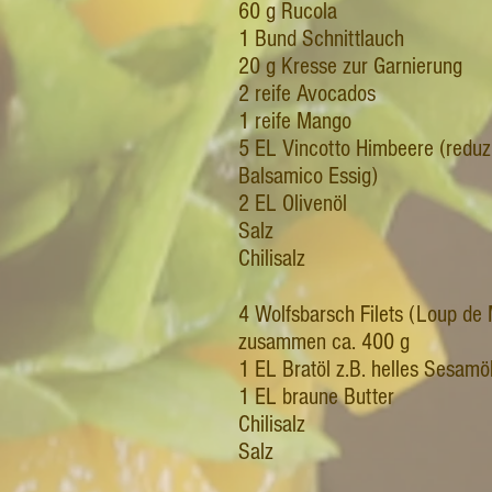
60 g Rucola
1 Bund Schnittlauch
20 g Kresse zur Garnierung
2 reife Avocados
1 reife Mango
5 EL Vincotto Himbeere (reduz
Balsamico Essig)
2 EL Olivenöl
Salz
Chilisalz
4 Wolfsbarsch Filets (Loup de
zusammen ca. 400 g
1 EL Bratöl z.B. helles Sesamö
1 EL braune Butter
Chilisalz
Salz