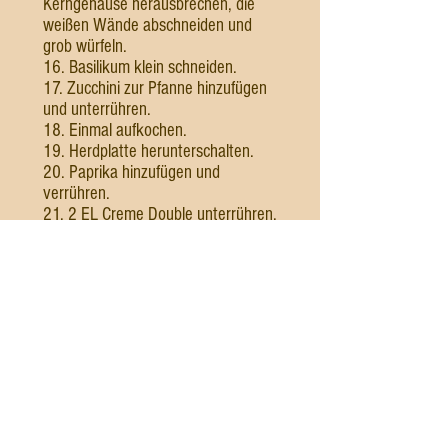
Kerngehäuse herausbrechen, die
weißen Wände abschneiden und
grob würfeln.
16. Basilikum klein schneiden.
17. Zucchini zur Pfanne hinzufügen
und unterrühren.
18. Einmal aufkochen.
19. Herdplatte herunterschalten.
20. Paprika hinzufügen und
verrühren.
21. 2 EL Creme Double unterrühren.
22. Das Ratatouille mit Pfeffer,
Thymian und Oregano würzen und
gegebenenfalls mit Salz
abschmecken.
Zubereitung Zander Filet
1. Einen EL Bratöl z.B. helles
Sesamöl und einen EL braune
Butter in einer großen Antihaft
beschichteten Pfanne erhitzen.