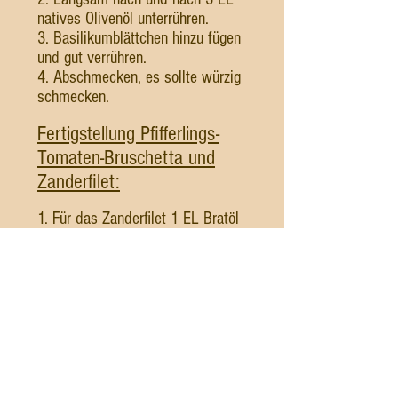
natives Olivenöl unterrühren.
3. Basilikumblättchen hinzu fügen
und gut verrühren.
4. Abschmecken, es sollte würzig
schmecken.
Fertigstellung Pfifferlings-
Tomaten-Bruschetta und
Zanderfilet:
1. Für das Zanderfilet 1 EL Bratöl
z.B. helles Sesamöl und 1 EL
braune Butter in einer großen
Antihaft beschichteten Pfanne
langsam erhitzen.
2. Knoblauchstückchen und
Pfifferlinge zu den goldgelb
angebratenen Zwiebel geben.
3. 2 Minuten kräftig anbraten.
4. Das Tomaten-Basilikum-