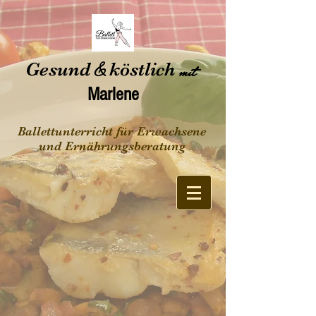
Gesund
&
köstlich
mit
Marlene
Ballettunterricht für Erwachsene
und Ernährungsberatung