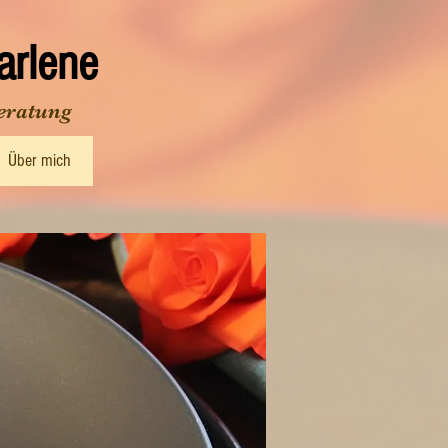
rlene
eratung
Über mich