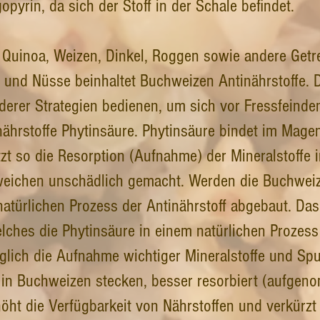
pyrin, da sich der Stoff in der Schale befindet.
 Quinoa, Weizen, Dinkel, Roggen sowie andere Get
 und Nüsse beinhaltet Buchweizen Antinährstoffe. D
erer Strategien bedienen, um sich vor Fressfeinden
ährstoffe Phytinsäure. Phytinsäure bindet im Magen
tzt so die Resorption (Aufnahme) der Mineralstoffe
weichen unschädlich gemacht. Werden die Buchwei
natürlichen Prozess der Antinährstoff abgebaut. Das
lches die Phytinsäure in einem natürlichen Prozess
lglich die Aufnahme wichtiger Mineralstoffe und Sp
ie in Buchweizen stecken, besser resorbiert (aufge
ht die Verfügbarkeit von Nährstoffen und verkürzt 